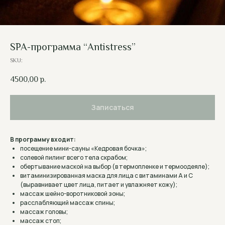
SPA-программа “Antistress”
SKU:
4500,00
р.
Записаться
В программу входит:
посещение мини-сауны «Кедровая бочка»;
солевой пилинг всего тела скрабом;
обертывание маской на выбор (в термопленке и термоодеяле);
витаминизированная маска для лица с витаминами А и С
(выравнивает цвет лица, питает и увлажняет кожу);
массаж шейно-воротниковой зоны;
расслабляющий массаж спины;
массаж головы;
массаж стоп;